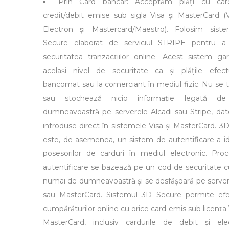
Prin Card bancar: Acceptăm plăți cu car
credit/debit emise sub sigla Visa și MasterCard (V
Electron și Mastercard/Maestro). Folosim sist
Secure elaborat de serviciul STRIPE pentru a 
securitatea tranzacțiilor online. Acest sistem ga
același nivel de securitate ca și plățile efec
bancomat sau la comerciant în mediul fizic. Nu se t
sau stochează nicio informație legată de
dumneavoastră pe serverele Alcadi sau Stripe, date
introduse direct în sistemele Visa și MasterCard. 3
este, de asemenea, un sistem de autentificare a ide
posesorilor de carduri în mediul electronic. Pro
autentificare se bazează pe un cod de securitate 
numai de dumneavoastră și se desfășoară pe server
sau MasterCard. Sistemul 3D Secure permite efe
cumpărăturilor online cu orice card emis sub licența
MasterCard, inclusiv cardurile de debit și ele