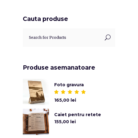
Cauta produse
Search
for:
Produse asemanatoare
Foto gravura
Evaluat
la
165,00
lei
5.00
din 5
Caiet pentru retete
155,00
lei