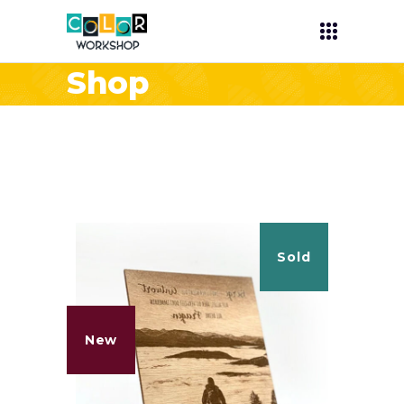
Shop
Sold
New