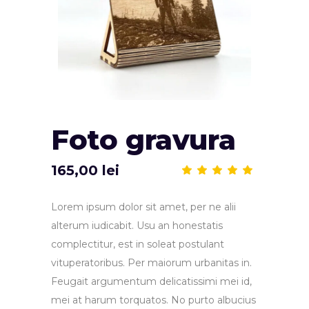
Foto gravura
165,00
lei
Eva
la
5.00
din 5
Lorem ipsum dolor sit amet, per ne alii
pe
baza
alterum iudicabit. Usu an honestatis
unei
singure
complectitur, est in soleat postulant
evaluări
vituperatoribus. Per maiorum urbanitas in.
Feugait argumentum delicatissimi mei id,
mei at harum torquatos. No purto albucius