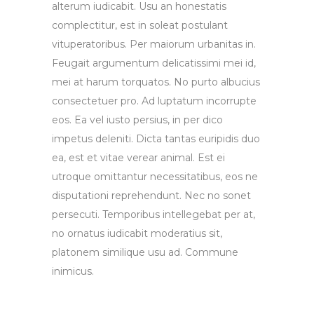
alterum iudicabit. Usu an honestatis
complectitur, est in soleat postulant
vituperatoribus. Per maiorum urbanitas in.
Feugait argumentum delicatissimi mei id,
mei at harum torquatos. No purto albucius
consectetuer pro. Ad luptatum incorrupte
eos. Ea vel iusto persius, in per dico
impetus deleniti. Dicta tantas euripidis duo
ea, est et vitae verear animal. Est ei
utroque omittantur necessitatibus, eos ne
disputationi reprehendunt. Nec no sonet
persecuti. Temporibus intellegebat per at,
no ornatus iudicabit moderatius sit,
platonem similique usu ad. Commune
inimicus.