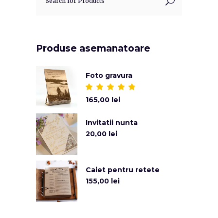
Produse asemanatoare
Foto gravura
Evaluat
la
165,00
lei
5.00
din 5
Invitatii nunta
20,00
lei
Caiet pentru retete
155,00
lei