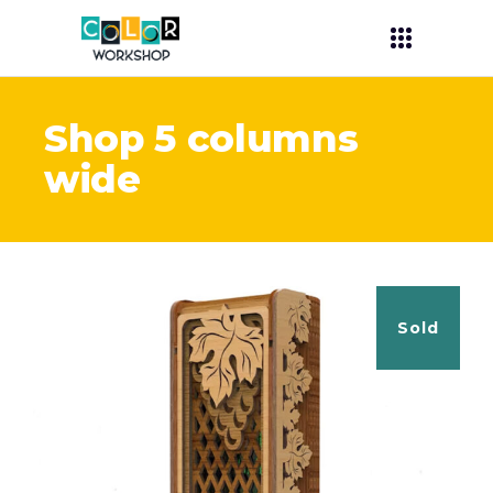
Shop 5 columns
wide
Sold