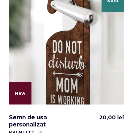
Sold
New
Semn de usa
20,00
lei
personalizat
MAI MULTE