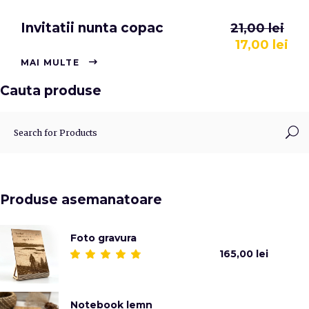
Invitatii nunta copac
21,00
lei
17,00
lei
MAI MULTE
Cauta produse
Produse asemanatoare
Foto gravura
165,00
lei
Evaluat
la
5.00
din 5
Notebook lemn